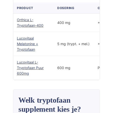
PRODUCT
DOSERING
COMBINA
Orthica L-
400 mg
+ Vitami
Tryptofaan-400
Lucovitaal
Melatonine +
5 mg (trypt. + mel.)
+ Melato
Tryptofaan
Lucovitaal L-
Tryptofaan Puur
600 mg
Puur
600mg
Welk tryptofaan
supplement kies je?