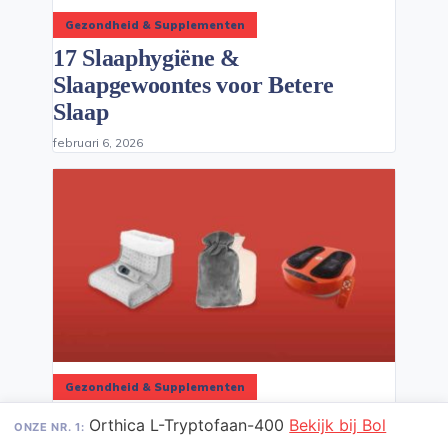
Gezondheid & Supplementen
17 Slaaphygiëne &
Slaapgewoontes voor Betere
Slaap
februari 6, 2026
Gezondheid & Supplementen
De 7 Beste Producten Tegen
Orthica L-Tryptofaan-400
Bekijk bij Bol
ONZE NR. 1:
Koude Voeten In Bed van 2026