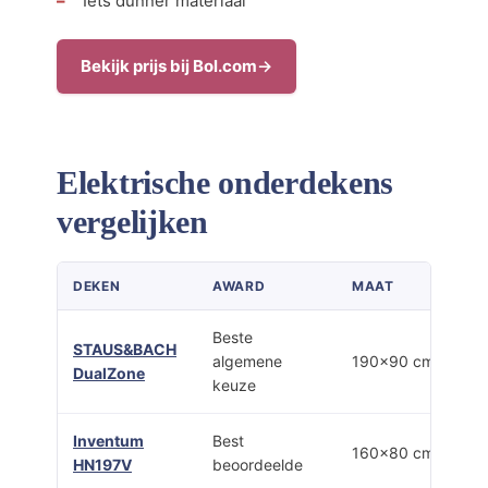
Iets dunner materiaal
Bekijk prijs bij Bol.com
Elektrische onderdekens
vergelijken
DEKEN
AWARD
MAAT
Beste
STAUS&BACH
algemene
190×90 cm
DualZone
keuze
Inventum
Best
160×80 cm
HN197V
beoordeelde