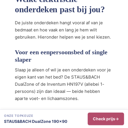
onderdeken past bij jou?
De juiste onderdeken hangt vooral af van je
bedmaat en hoe vaak en lang je hem wilt
gebruiken. Hieronder helpen we je snel kiezen.
Voor een eenpersoonsbed of single
slaper
Slaap je alleen of wil je een onderdeken voor je
eigen kant van het bed? De STAUS&BACH
DualZone of de Inventum HN197V (allebei 1-
persoons) zijn dan ideaal — beide hebben
aparte voet- en lichaamszones.
Voor een 2-persoonsbed waarbij je
ONZE TOPKEUZE
Check prijs
elk je eigen temperatuur wilt
STAUS&BACH DualZone 190×90