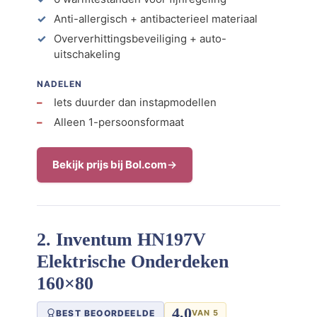
Anti-allergisch + antibacterieel materiaal
Oververhittingsbeveiliging + auto-
uitschakeling
NADELEN
Iets duurder dan instapmodellen
Alleen 1-persoonsformaat
Bekijk prijs bij Bol.com
2. Inventum HN197V
Elektrische Onderdeken
160×80
4,0
BEST BEOORDEELDE
VAN 5