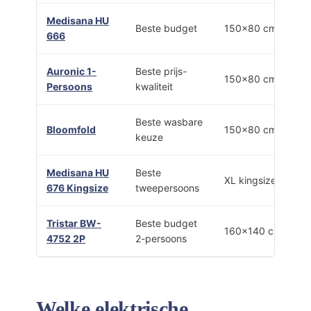
Medisana HU
Beste budget
150×80 cm
666
Auronic 1-
Beste prijs-
150×80 cm
Persoons
kwaliteit
Beste wasbare
Bloomfold
150×80 cm
keuze
Medisana HU
Beste
XL kingsize
676 Kingsize
tweepersoons
Tristar BW-
Beste budget
160×140 cm
4752 2P
2-persoons
Welke elektrische