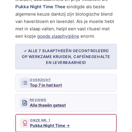
Pukka Night Time Thee
eindigde als beste
algemene keuze dankzij zijn biologische blend
van haverbloem en lavendel. Als je moeite hebt
met in slaap vallen, helpt een vast ritueel met
een kopje
goede slaaphygiëne
enorm.
✓ ALLE 7 SLAAPTHEEËN GECONTROLEERD
OP WERKZAME KRUIDEN, CAFEÏNEGEHALTE
EN LEVERBAARHEID
OVERZICHT
Top 7 in het kort
REVIEWS
Alle theeën getest
ONZE NR. 1
Pukka Night Time