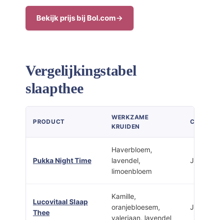
Bekijk prijs bij Bol.com
Vergelijkingstabel
slaapthee
WERKZAME
PRODUCT
CAFEÏNE
KRUIDEN
Haverbloem,
Pukka Night Time
lavendel,
Ja
limoenbloem
Kamille,
Lucovitaal Slaap
oranjebloesem,
Ja
Thee
valeriaan, lavendel