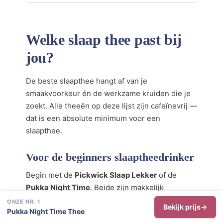
Welke slaap thee past bij
jou?
De beste slaapthee hangt af van je
smaakvoorkeur én de werkzame kruiden die je
zoekt. Alle theeën op deze lijst zijn cafeïnevrij —
dat is een absolute minimum voor een
slaapthee.
Voor de beginners slaaptheedrinker
Begin met de
Pickwick Slaap Lekker
of de
Pukka Night Time
. Beide zijn makkelijk
verkrijgbaar, lekker van smaak en goed
ONZE NR. 1
Bekijk prijs
Pukka Night Time Thee
gedocumenteerd. Als je twijfelt tussen de twee: