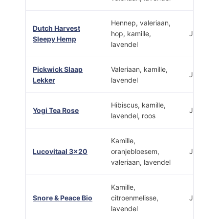
Hennep, valeriaan,
Dutch Harvest
hop, kamille,
Ja
Sleepy Hemp
lavendel
Pickwick Slaap
Valeriaan, kamille,
Ja
Lekker
lavendel
Hibiscus, kamille,
Yogi Tea Rose
Ja
lavendel, roos
Kamille,
Lucovitaal 3×20
oranjebloesem,
Ja
valeriaan, lavendel
Kamille,
Snore & Peace Bio
citroenmelisse,
Ja
lavendel