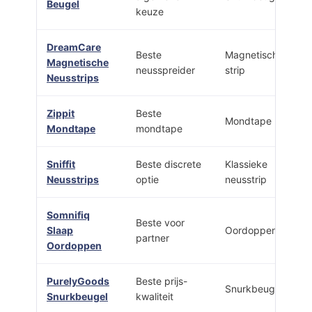
Beugel
keuze
DreamCare
Beste
Magnetische
Magnetische
neusspreider
strip
Neusstrips
Zippit
Beste
Mondtape
Mondtape
mondtape
Sniffit
Beste discrete
Klassieke
Neusstrips
optie
neusstrip
Somnifiq
Beste voor
Slaap
Oordoppen
partner
Oordoppen
PurelyGoods
Beste prijs-
Snurkbeugel
Snurkbeugel
kwaliteit