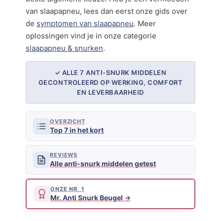
van slaapapneu, lees dan eerst onze gids over
de
symptomen van slaapapneu
. Meer
oplossingen vind je in onze categorie
slaapapneu & snurken
.
✓ ALLE 7 ANTI-SNURK MIDDELEN
GECONTROLEERD OP WERKING, COMFORT
EN LEVERBAARHEID
OVERZICHT
Top 7 in het kort
REVIEWS
Alle anti-snurk middelen getest
ONZE NR. 1
Mr. Anti Snurk Beugel