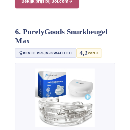
Bekijk prijs bij Bol.com
6. PurelyGoods Snurkbeugel
Max
4,2
BESTE PRIJS-KWALITEIT
VAN 5