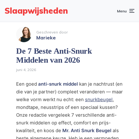
Slaapwijsheden
Menu
Geschreven door
Marieke
De 7 Beste Anti-Snurk
Middelen van 2026
juni 4, 2026
Een goed
anti-snurk middel
kan je nachtrust (en
die van je partner) compleet veranderen — maar
welke vorm werkt nu echt: een
snurkbeugel
,
mondtape, neusstrips of een speciaal kussen?
Onze redactie vergeleek 7 verschillende anti-
snurk middelen op effect, comfort en prijs-
kwaliteit, en koos de
Mr. Anti Snurk Beugel
als
beste algemene keuze. Heb je een vermoeden