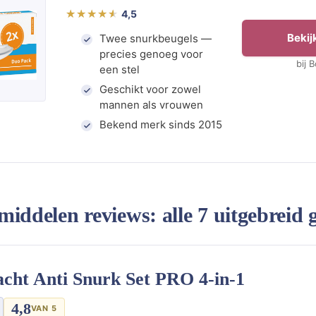
4,5
Bekijk
Twee snurkbeugels —
precies genoeg voor
bij 
een stel
Geschikt voor zowel
mannen als vrouwen
Bekend merk sinds 2015
iddelen reviews: alle 7 uitgebreid g
acht Anti Snurk Set PRO 4-in-1
4,8
VAN 5