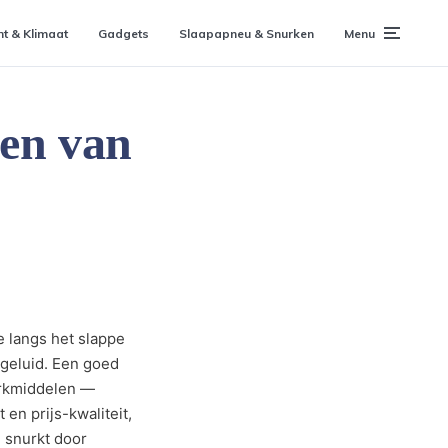
ht & Klimaat
Gadgets
Slaapapneu & Snurken
Menu
len van
e langs het slappe
kgeluid. Een goed
urkmiddelen —
en prijs-kwaliteit,
e snurkt door