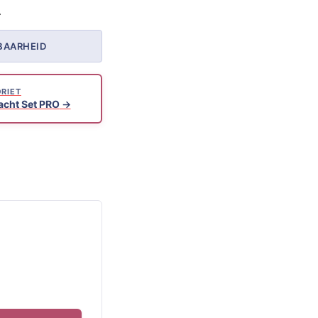
.
BAARHEID
RIET
acht Set PRO