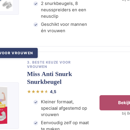
2 snurkbeugels, 8
neusspreiders en een
neusclip
Geschikt voor mannen
én vrouwen
 VOOR VROUWEN
3. BESTE KEUZE VOOR
VROUWEN
Miss Anti Snurk
Snurkbeugel
4,5
Kleiner formaat,
Bekijk
speciaal afgestemd op
bij 
vrouwen
Eenvoudig zelf op maat
te maken