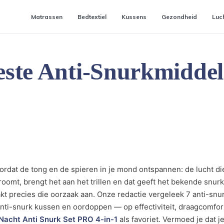
Matrassen
Bedtextiel
Kussens
Gezondheid
Luc
este Anti-Snurkmidde
ordat de tong en de spieren in je mond ontspannen: de lucht di
troomt, brengt het aan het trillen en dat geeft het bekende snur
kt precies die oorzaak aan. Onze redactie vergeleek 7 anti-sn
ti-snurk kussen en oordoppen — op effectiviteit, draagcomfort 
Nacht Anti Snurk Set PRO 4-in-1
als favoriet. Vermoed je dat j