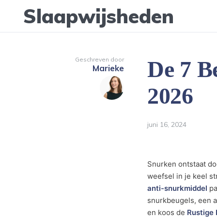
Slaapwijsheden
Geschreven door
De 7 B
Marieke
2026
juni 16, 2024
Snurken ontstaat do
weefsel in je keel s
anti-snurkmiddel
pa
snurkbeugels, een an
en koos de
Rustige 