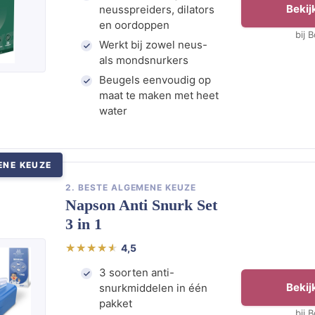
Bekijk
neusspreiders, dilators
en oordoppen
bij 
Werkt bij zowel neus-
als mondsnurkers
Beugels eenvoudig op
maat te maken met heet
water
ENE KEUZE
2. BESTE ALGEMENE KEUZE
Napson Anti Snurk Set
3 in 1
4,5
3 soorten anti-
Bekijk
snurkmiddelen in één
pakket
bij 