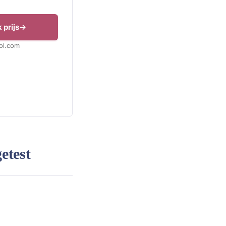
 prijs
Bol.com
etest