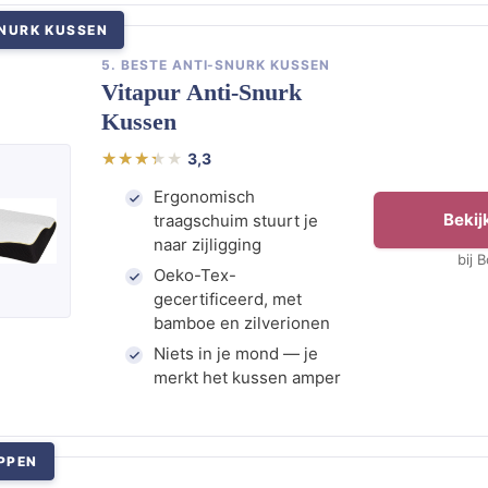
SNURK KUSSEN
5. BESTE ANTI-SNURK KUSSEN
Vitapur Anti-Snurk
Kussen
3,3
Ergonomisch
Bekijk
traagschuim stuurt je
naar zijligging
bij 
Oeko-Tex-
gecertificeerd, met
bamboe en zilverionen
Niets in je mond — je
merkt het kussen amper
PPEN