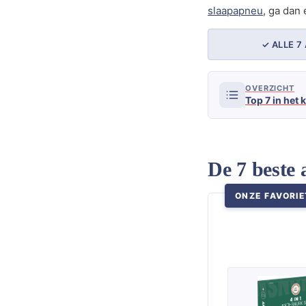
slaapapneu
, ga dan 
✓ ALLE 
OVERZICHT
Top 7 in het 
De 7 beste
ONZE FAVORIE