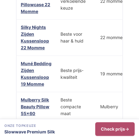
verkoelende
22 momme
Pillowcase 22
keuze
Momme
Silky Nights
Zijden
Beste voor
22 momme
Kussensloop
haar & huid
22 Momme
Muné Bedding
Zijden
Beste prijs-
19 momme
Kussensloop
kwaliteit
19 Momme
Mulberry Silk
Beste
Beauty Pillow
compacte
Mulberry
55×60
maat
ONZE TOPKEUZE
Check prijs
Slowwave Premium Silk