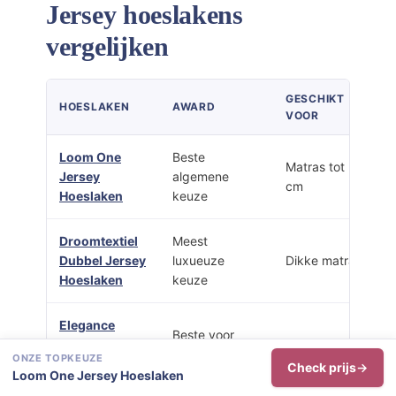
Jersey hoeslakens
vergelijken
GESCHIKT
HOESLAKEN
AWARD
VOOR
Loom One
Beste
Matras tot 35
Jersey
algemene
cm
Hoeslaken
keuze
Droomtextiel
Meest
Dubbel Jersey
luxueuze
Dikke matras
Hoeslaken
keuze
Elegance
Beste voor
Hoeslaken
Matras, topper,
dikke
ONZE TOPKEUZE
35cm Hoge
boxspring
Check prijs
matrassen
Loom One Jersey Hoeslaken
Hoek