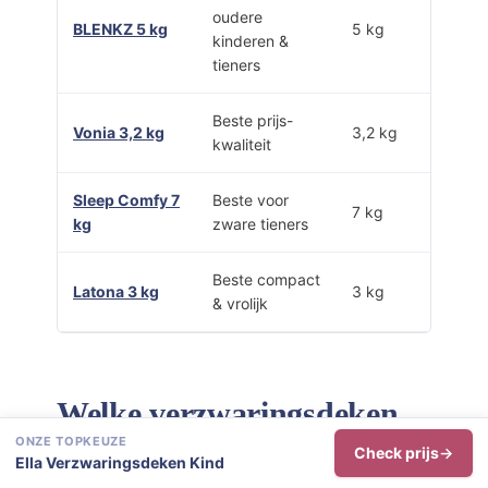
oudere
BLENKZ 5 kg
5 kg
kinderen &
tieners
Beste prijs-
Vonia 3,2 kg
3,2 kg
kwaliteit
Sleep Comfy 7
Beste voor
7 kg
kg
zware tieners
Beste compact
Latona 3 kg
3 kg
& vrolijk
Welke verzwaringsdeken
ONZE TOPKEUZE
past het beste bij jouw
Check prijs
Ella Verzwaringsdeken Kind