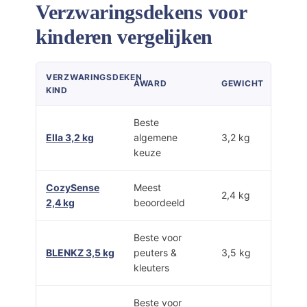
Verzwaringsdekens voor
kinderen vergelijken
VERZWARINGSDEKEN
AWARD
GEWICHT
KIND
Beste
Ella 3,2 kg
algemene
3,2 kg
keuze
CozySense
Meest
2,4 kg
2,4 kg
beoordeeld
Beste voor
BLENKZ 3,5 kg
peuters &
3,5 kg
kleuters
Beste voor