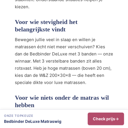
kiezen.
Voor wie stevigheid het
belangrijkste vindt
Bewegen jullie veel in slaap en willen je
matrassen écht niet meer verschuiven? Kies
dan de Bedbinder DeLuxe met 3 banden — onze
winnaar. Met 3 verstelbare banden zit alles
rotsvast. Heb je hoge matrassen (boven 20 cm),
kies dan de W&Z 200x30x8 — die heeft een
speciale dikte voor luxe matrassen.
Voor wie niets onder de matras wil
hebben
Hou je niet van banden onder je matras? De
ONZE TOPKEUZE
Check prijs
Bedbinder DeLuxe Matraswig
Kierwig Pont d’Amour is een vlakke wig die je