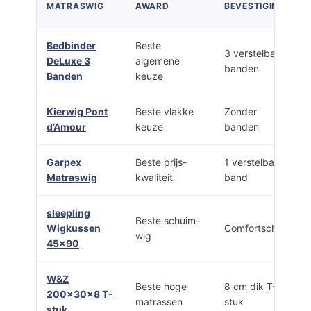
MATRASWIG
AWARD
BEVESTIGING
Bedbinder
Beste
3 verstelbare
DeLuxe 3
algemene
banden
Banden
keuze
Kierwig Pont
Beste vlakke
Zonder
d’Amour
keuze
banden
Garpex
Beste prijs-
1 verstelbare
Matraswig
kwaliteit
band
sleepling
Beste schuim-
Wigkussen
Comfortschuim
wig
45×90
W&Z
Beste hoge
8 cm dik T-
200x30x8 T-
matrassen
stuk
stuk