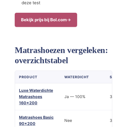
deze test
Bekijk prijs bij Bol.com
Matrashoezen vergeleken:
overzichtstabel
PRODUCT
WATERDICHT
SLUITIN
Luxe Waterdichte
Matrashoes
Ja — 100%
3-zijdige 
160×200
Matrashoes Basic
Nee
3-zijdige 
90×200