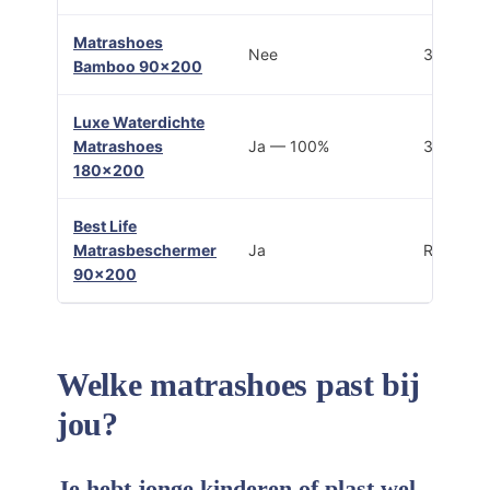
Matrashoes
Nee
3-zijdige 
Bamboo 90×200
Luxe Waterdichte
Matrashoes
Ja — 100%
3-zijdige 
180×200
Best Life
Matrasbeschermer
Ja
Rondom e
90×200
Welke matrashoes past bij
jou?
Je hebt jonge kinderen of plast wel