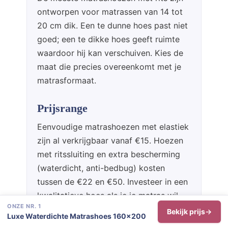
ontworpen voor matrassen van 14 tot
20 cm dik. Een te dunne hoes past niet
goed; een te dikke hoes geeft ruimte
waardoor hij kan verschuiven. Kies de
maat die precies overeenkomt met je
matrasformaat.
Prijsrange
Eenvoudige matrashoezen met elastiek
zijn al verkrijgbaar vanaf €15. Hoezen
met ritssluiting en extra bescherming
(waterdicht, anti-bedbug) kosten
tussen de €22 en €50. Investeer in een
kwalitatieve hoes als je je matras wil
ONZE NR. 1
beschermen op de lange termijn — een
Bekijk prijs
Luxe Waterdichte Matrashoes 160×200
goede matrashoes verlengt de