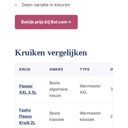
Geen variatie in kleuren
Bekijk prijs bij Bol.com
Kruiken vergelijken
KRUIK
AWARD
TYPE
INHOUD
Beste
Pasper
Warmwater
algemene
3,5 L
XXL 3,5L
XXL
keuze
Fashy
Beste
Warmwater
Fleece
2 L
klassiek
klassiek
Kruik 2L