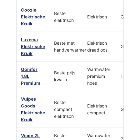
Coozie
Beste
Elektrische
Elektrisch
Gel-kern
elektrisch
Kruik
Luxema
Beste met
Elektrisch
Elektrische
Gel-kern
handverwarmer
draadloos
Kruik
Qomfor
Warmwater
Beste prijs-
1,8L
premium
1,8 L
kwaliteit
Premium
hoes
Vulpes
Beste
Goods
Elektrisch
compact
Gel-kern
Elektrische
compact
elektrisch
Kruik
Vicon 2L
Beste
Warmwater
2 L