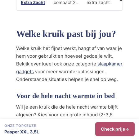
Extra Zacht
compact 2L
extra zacht
Welke kruik past bij jou?
Welke kruik het fijnst werkt, hangt af van waar je
hem voor gebruikt en hoeveel gedoe je wilt.
Bekijk eventueel ook onze categorie
slaapkamer
gadgets
voor meer warmte-oplossingen.
Onderstaande situaties helpen je snel op weg.
Voor de hele nacht warmte in bed
Wil je een kruik die de hele nacht warmte blijft
afgeven? Kies voor een grote inhoud (2-3,5
liter) zoals de
Pasper XXL 3,5L
of de
Fashy 2L
.
ONZE TOPKEUZE
Check prijs
Hoe meer water, hoe langer de warmte.
Pasper XXL 3,5L
Combineer met een goede
warme deken
voor