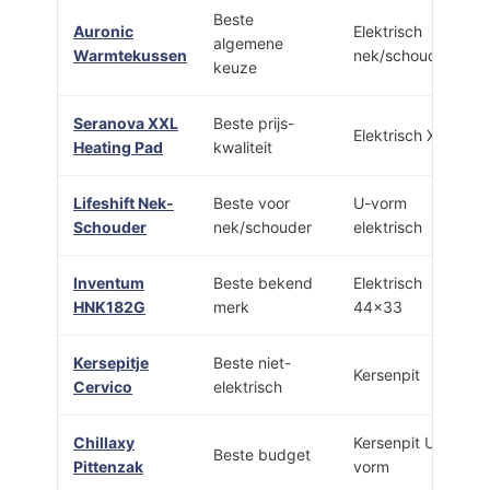
Beste
Auronic
Elektrisch
algemene
Warmtekussen
nek/schouder
keuze
Seranova XXL
Beste prijs-
Elektrisch XXL
Heating Pad
kwaliteit
Lifeshift Nek-
Beste voor
U-vorm
Schouder
nek/schouder
elektrisch
Inventum
Beste bekend
Elektrisch
HNK182G
merk
44×33
Kersepitje
Beste niet-
Kersenpit
Cervico
elektrisch
Chillaxy
Kersenpit U-
Beste budget
Pittenzak
vorm