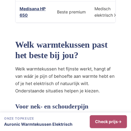
Medisana HP
Medisch
Beste premium
650
elektrisch XL
Welk warmtekussen past
het beste bij jou?
Welk warmtekussen het fijnste werkt, hangt af
van wáár je pijn of behoefte aan warmte hebt en
of je het elektrisch of natuurlijk wilt.
Onderstaande situaties helpen je kiezen.
Voor nek- en schouderpijn
Werk je veel achter de computer en heb je
ONZE TOPKEUZE
Check prijs
daardoor stijve schouders? Kies dan een U-
Auronic Warmtekussen Elektrisch