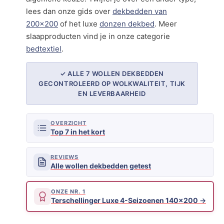
lees dan onze gids over
dekbedden van
200×200
of het luxe
donzen dekbed
. Meer
slaapproducten vind je in onze categorie
bedtextiel
.
✓ ALLE 7 WOLLEN DEKBEDDEN
GECONTROLEERD OP WOLKWALITEIT, TIJK
EN LEVERBAARHEID
OVERZICHT
Top 7 in het kort
REVIEWS
Alle wollen dekbedden getest
ONZE NR. 1
Terschellinger Luxe 4-Seizoenen 140×200