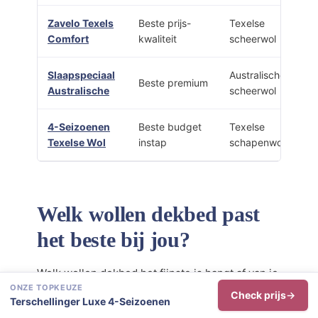
Zavelo Texels
Beste prijs-
Texelse
Comfort
kwaliteit
scheerwol
Slaapspeciaal
Australische
Beste premium
Australische
scheerwol
4-Seizoenen
Beste budget
Texelse
Texelse Wol
instap
schapenwol
Welk wollen dekbed past
het beste bij jou?
Welk wollen dekbed het fijnste is hangt af van je
ONZE TOPKEUZE
matraskleur, hoe warm je slaapt en wat je
Check prijs
Terschellinger Luxe 4-Seizoenen
budget is. Onderstaande situaties helpen je