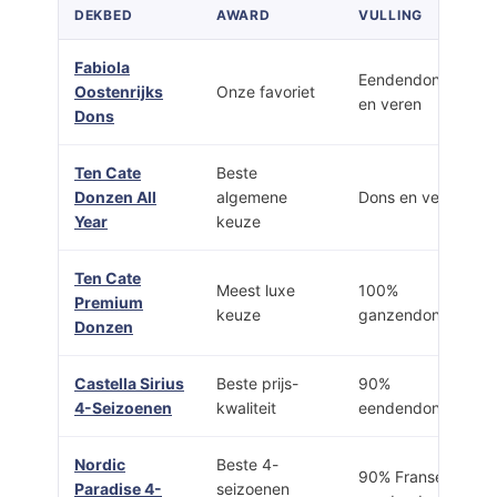
DEKBED
AWARD
VULLING
Fabiola
Eendendons
Oostenrijks
Onze favoriet
en veren
Dons
Ten Cate
Beste
Donzen All
algemene
Dons en veren
Year
keuze
Ten Cate
Meest luxe
100%
Premium
keuze
ganzendons
Donzen
Castella Sirius
Beste prijs-
90%
4-Seizoenen
kwaliteit
eendendons
Nordic
Beste 4-
90% Franse
Paradise 4-
seizoenen