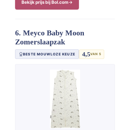
Bekijk prijs bij Bol.com
6. Meyco Baby Moon
Zomerslaapzak
4,5
BESTE MOUWLOZE KEUZE
VAN 5