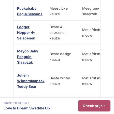
Puckababy
Meest luxe
Meegroei-
Bag 4 Seasons
keuze
slaapzak
Lodger
Beste 4-
Met afritsbare
Hopper 4-
seizoenen
mouw
Seizoenen
keuze
Meyco Baby
Beste design
Met afritsbare
Penguin
keuze
mouw
Slaapzak
Jollein
Beste winter
Met afritsbare
Winterslaapzak
keuze
mouw
Teddy Bear
Meyco Baby
Beste
ONZE TOPKEUZE
Moon
mouwloze
Mouwloos
Check prijs
Love to Dream Swaddle Up
Zomerslaapzak
keuze